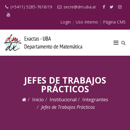
(+5411) 5285-7618/19
secre@dm.uba.ar
|
|
Login
Uso Interno
Página CMS
JEFES DE TRABAJOS
PRÁCTICOS
Inicio
Institucional
Integrantes
Jefes de Trabajos Prácticos